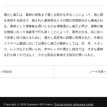
透かし細工は、素材の背面まで通じる部分を作ることによって、地と図
を表現する技法で、残された素材部分とその間の空間部分から構成され
る。素材として漆喰板を用いたものを漆喰透かし細工と呼び、漆喰の板
を模様に沿って糸鋸等で打ち抜くことによって、製作される。石に比べ
て容易く切り抜けるために、透かし高窓等に頻繁に利用された。中東の
イスラーム建築においては透かし細工の素材としては、石、木、スタッ
コ、レンガなどが用いられ、木やレンガの透かし技法では、大きな素材
を打ち抜くのではなく、小さな部品を集成する技法が用いられた。
« 蛇紋岩
ジーサ宮殿 »
Copyright © 2020 Qalawun VR Project.
Except where otherwise noted
,