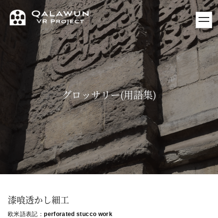
toggl
navig
グロッサリー(用語集)
漆喰透かし細工
欧米語表記：
perforated stucco work