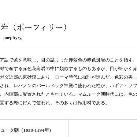
斑岩（ポーフィリー）
：
porphyry,
ア語で紫を意味し、目の詰まった赤紫色の赤色斑岩のことを指す
郊で産する赤色花崗岩の中に類似するものもあるが、目が細かく
ガダ近郊の東砂漠にあり、ローマ時代に掘削が進んだ。色彩の美
され、レバノンのバールベック神殿に使われた柱が、ハギア・ソ
、内陣部に配置されたとされている。マムルーク朝時代には、色
置する際に好んで使われ、その多くは転用材である。
ューク朝（1038-1194年）