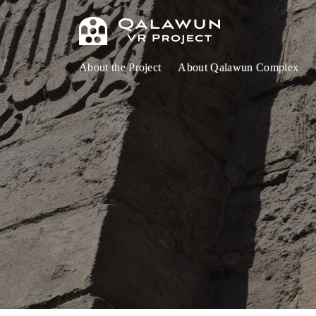
About the Project
About Qalawun Complex