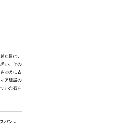
。見た目は、
赤黒い。その
しさゆえに古
フィア建設の
のついた石を
スパン »