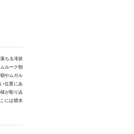
れ落ちる滝状
マムルーク朝
ー朝やムガル
い位置にあ
模様が彫り込
こには噴水