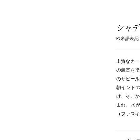
シャ
欧米語表記
上質なカー
の装置を指
のサビール
朝インド
げ、そこか
まれ、水
（ファスキ