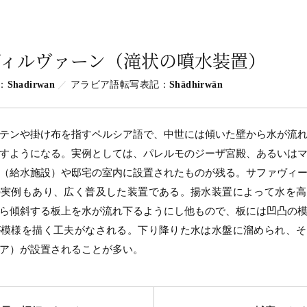
ディルヴァーン（滝状の噴水装置）
：
Shadirwan
アラビア語転写表記：
Shādhirwān
テンや掛け布を指すペルシア語で、中世には傾いた壁から水が流
すようになる。実例としては、パレルモのジーザ宮殿、あるいは
（給水施設）や邸宅の室内に設置されたものが残る。サファヴィ
の実例もあり、広く普及した装置である。揚水装置によって水を高
ら傾斜する板上を水が流れ下るようにし他もので、板には凹凸の
が模様を描く工夫がなされる。下り降りた水は水盤に溜められ、そ
ア）が設置されることが多い。