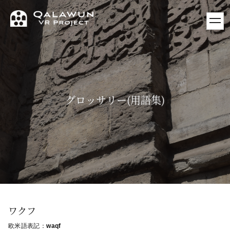
toggl
navig
グロッサリー(用語集)
ワクフ
欧米語表記：
waqf