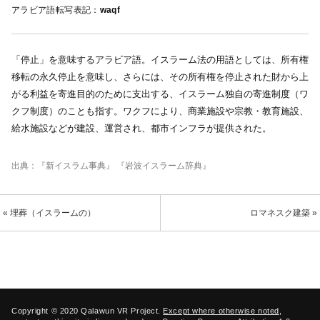
アラビア語転写表記：
waqf
「停止」を意味するアラビア語。イスラーム法の用語としては、所有権
移転の永久停止を意味し、さらには、その所有権を停止された財から上
がる利益を寄進目的のために支出する、イスラーム独自の寄進制度（ワ
クフ制度）のことも指す。ワクフにより、商業施設や宗教・教育施設、
給水施設などが建設、運営され、都市インフラが提供された。
出典：
『新イスラム事典』 『岩波イスラーム辞典』
« 埋葬（イスラームの）
ロマネスク建築 »
Copyright © 2020 Qalawun VR Project.
Except where otherwise noted
,